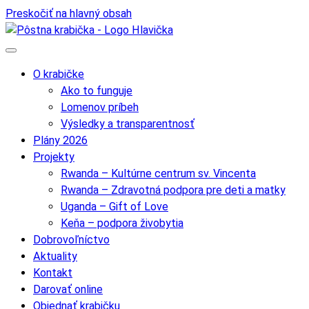
Preskočiť na hlavný obsah
O krabičke
Ako to funguje
Lomenov príbeh
Výsledky a transparentnosť
Plány 2026
Projekty
Rwanda – Kultúrne centrum sv. Vincenta
Rwanda – Zdravotná podpora pre deti a matky
Uganda – Gift of Love
Keňa – podpora živobytia
Dobrovoľníctvo
Aktuality
Kontakt
Darovať online
Objednať krabičku