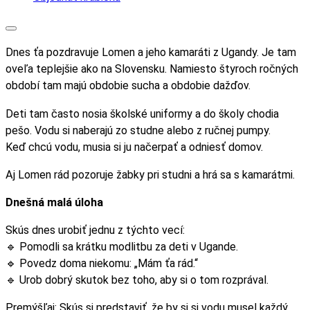
Dnes ťa pozdravuje Lomen a jeho kamaráti z Ugandy. Je tam
oveľa teplejšie ako na Slovensku. Namiesto štyroch ročných
období tam majú obdobie sucha a obdobie dažďov.
Deti tam často nosia školské uniformy a do školy chodia
pešo. Vodu si naberajú zo studne alebo z ručnej pumpy.
Keď chcú vodu, musia si ju načerpať a odniesť domov.
Aj Lomen rád pozoruje žabky pri studni a hrá sa s kamarátmi.
Dnešná malá úloha
Skús dnes urobiť jednu z týchto vecí:
🔹 Pomodli sa krátku modlitbu za deti v Ugande.
🔹 Povedz doma niekomu: „Mám ťa rád.“
🔹 Urob dobrý skutok bez toho, aby si o tom rozprával.
Premýšľaj: Skús si predstaviť, že by si si vodu musel každý