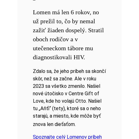
Lomen má len 6 rokov, no
už prežil to, čo by nemal
zažiť žiaden dospelý. Stratil
oboch rodičov a v
utečeneckom tábore mu
diagnostikovali HIV.
Zdalo sa, že jeho príbeh sa skončí
skôr, než sa začne. Ale v roku
2023 sa všetko zmenilo. Našiel
nové útočisko v Centre Gift of
Love, kde ho volajú Otto. Našiel
tu „Aňťi“ (tety), ktoré sa o neho
starajú, a miesto, kde môže byť
znova len dieťaťom.
Spoznajte celý Lomenov príbeh