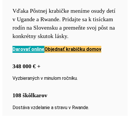
Vďaka Pôstnej krabičke meníme osudy detí
v Ugande a Rwande. Pridajte sa k tisíckam
rodín na Slovensku a premeňte svoj pôst na
konkrétny skutok lásky.
Darovať online
Objednať krabičku domov
348 000 € +
Vyzbieraných v minulom ročníku.
108 škôlkarov
Dostáva vzdelanie a stravu v Rwande.