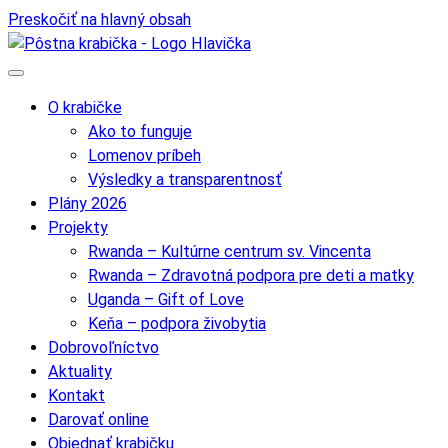
Preskočiť na hlavný obsah
O krabičke
Ako to funguje
Lomenov príbeh
Výsledky a transparentnosť
Plány 2026
Projekty
Rwanda – Kultúrne centrum sv. Vincenta
Rwanda – Zdravotná podpora pre deti a matky
Uganda – Gift of Love
Keňa – podpora živobytia
Dobrovoľníctvo
Aktuality
Kontakt
Darovať online
Objednať krabičku