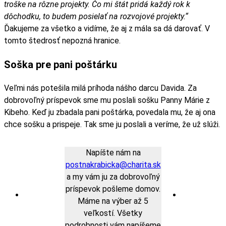
troške na rôzne projekty. Čo mi štát pridá každý rok k
dôchodku, to budem posielať na rozvojové projekty.“
Ďakujeme za všetko a vidíme, že aj z mála sa dá darovať. V
tomto štedrosť nepozná hranice.
Soška pre pani poštárku
Veľmi nás potešila milá príhoda nášho darcu Davida. Za
dobrovoľný príspevok sme mu poslali sošku Panny Márie z
Kibeho. Keď ju zbadala pani poštárka, povedala mu, že aj ona
chce sošku a prispeje. Tak sme ju poslali a veríme, že už slúži.
Napíšte nám na
postnakrabicka@charita.sk
a my vám ju za dobrovoľný
príspevok pošleme domov.
Máme na výber až 5
veľkostí. Všetky
podrobnosti vám napíšeme