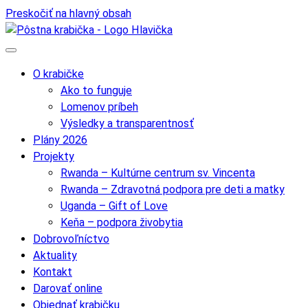
Preskočiť na hlavný obsah
O krabičke
Ako to funguje
Lomenov príbeh
Výsledky a transparentnosť
Plány 2026
Projekty
Rwanda – Kultúrne centrum sv. Vincenta
Rwanda – Zdravotná podpora pre deti a matky
Uganda – Gift of Love
Keňa – podpora živobytia
Dobrovoľníctvo
Aktuality
Kontakt
Darovať online
Objednať krabičku