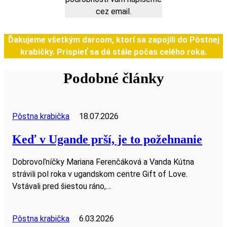
cez email.
Ďakujeme všetkým darcom, ktorí sa zapojili do Pôstnej
krabičky. Prispieť sa dá stále počas celého roka.
Podobné články
Pôstna krabička
18.07.2026
Keď v Ugande prší, je to požehnanie
Dobrovoľníčky Mariana Ferenčáková a Vanda Kútna
strávili pol roka v ugandskom centre Gift of Love.
Vstávali pred šiestou ráno,…
Pôstna krabička
6.03.2026