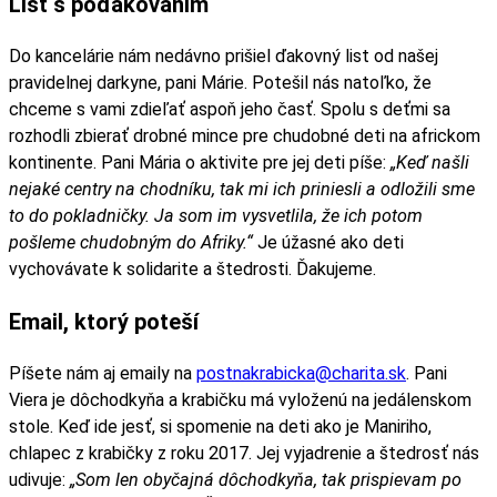
List s poďakovaním
Do kancelárie nám nedávno prišiel ďakovný list od našej
pravidelnej darkyne, pani Márie. Potešil nás natoľko, že
chceme s vami zdieľať aspoň jeho časť. Spolu s deťmi sa
rozhodli zbierať drobné mince pre chudobné deti na africkom
kontinente. Pani Mária o aktivite pre jej deti píše:
„Keď našli
nejaké centry na chodníku, tak mi ich priniesli a odložili sme
to do pokladničky. Ja som im vysvetlila, že ich potom
pošleme chudobným do Afriky.“
Je úžasné ako deti
vychovávate k solidarite a štedrosti. Ďakujeme.
Email, ktorý poteší
Píšete nám aj emaily na
postnakrabicka@charita.sk
. Pani
Viera je dôchodkyňa a krabičku má vyloženú na jedálenskom
stole. Keď ide jesť, si spomenie na deti ako je Maniriho,
chlapec z krabičky z roku 2017. Jej vyjadrenie a štedrosť nás
udivuje:
„Som len obyčajná dôchodkyňa, tak prispievam po