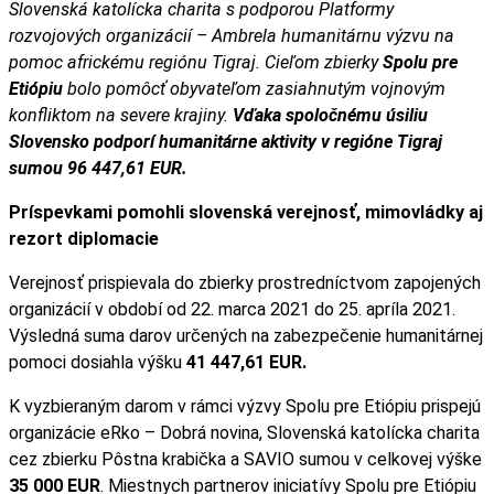
Slovenská katolícka charita s podporou Platformy
rozvojových organizácií – Ambrela humanitárnu výzvu na
pomoc africkému regiónu Tigraj. Cieľom zbierky
Spolu pre
Etiópiu
bolo pomôcť obyvateľom zasiahnutým vojnovým
konfliktom na severe krajiny.
Vďaka spoločnému úsiliu
Slovensko podporí humanitárne aktivity v regióne Tigraj
sumou 96 447,61 EUR.
Príspevkami pomohli slovenská verejnosť, mimovládky aj
rezort diplomacie
Verejnosť prispievala do zbierky prostredníctvom zapojených
organizácií v období od 22. marca 2021 do 25. apríla 2021.
Výsledná suma darov určených na zabezpečenie humanitárnej
pomoci dosiahla výšku
41 447,61 EUR.
K vyzbieraným darom v rámci výzvy Spolu pre Etiópiu prispejú
organizácie eRko – Dobrá novina, Slovenská katolícka charita
cez zbierku Pôstna krabička a SAVIO sumou v celkovej výške
35 000 EUR
. Miestnych partnerov iniciatívy Spolu pre Etiópiu