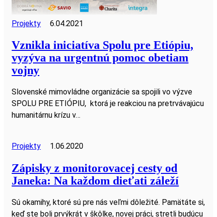
Projekty
6.04.2021
Vznikla iniciatíva Spolu pre Etiópiu,
vyzýva na urgentnú pomoc obetiam
vojny
Slovenské mimovládne organizácie sa spojili vo výzve
SPOLU PRE ETIÓPIU, ktorá je reakciou na pretrvávajúcu
humanitárnu krízu v…
Projekty
1.06.2020
Zápisky z monitorovacej cesty od
Janeka: Na každom dieťati záleží
Sú okamihy, ktoré sú pre nás veľmi dôležité. Pamätáte si,
keď ste boli prvýkrát v škôlke, novej práci, stretli budúcu