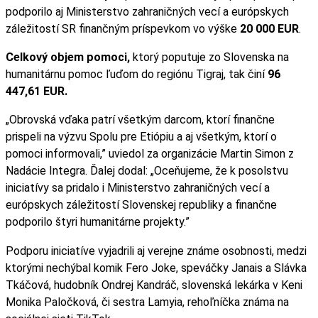
podporilo aj Ministerstvo zahraničných vecí a európskych
záležitostí SR finančným príspevkom vo výške
20 000 EUR
.
Celkový objem pomoci,
ktorý poputuje zo Slovenska na
humanitárnu pomoc ľuďom do regiónu Tigraj, tak činí
96
447,61 EUR.
„Obrovská vďaka patrí všetkým darcom, ktorí finančne
prispeli na výzvu Spolu pre Etiópiu a aj všetkým, ktorí o
pomoci informovali,” uviedol za organizácie Martin Simon z
Nadácie Integra. Ďalej dodal: „Oceňujeme, že k posolstvu
iniciatívy sa pridalo i Ministerstvo zahraničných vecí a
európskych záležitostí Slovenskej republiky a finančne
podporilo štyri humanitárne projekty.”
Podporu iniciatíve vyjadrili aj verejne známe osobnosti, medzi
ktorými nechýbal komik Fero Joke, speváčky Janais a Slávka
Tkáčová, hudobník Ondrej Kandráč, slovenská lekárka v Keni
Monika Paločková, či sestra Lamyia, rehoľníčka známa na