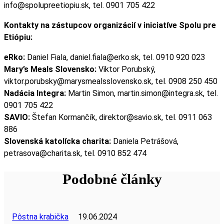
info@spolupreetiopiu.sk, tel. 0901 705 422
Kontakty na zástupcov organizácií v iniciatíve Spolu pre
Etiópiu:
eRko:
Daniel Fiala, daniel.fiala@erko.sk, tel. 0910 920 023
Mary’s Meals Slovensko:
Viktor Porubský,
viktor.porubsky@marysmealsslovensko.sk, tel. 0908 250 450
Nadácia Integra:
Martin Simon, martin.simon@integra.sk, tel.
0901 705 422
SAVIO:
Štefan Kormančík, direktor@savio.sk, tel. 0911 063
886
Slovenská katolícka charita:
Daniela Petrášová,
petrasova@charita.sk, tel. 0910 852 474
Podobné články
Pôstna krabička
19.06.2024