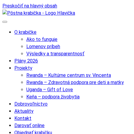
Preskočiť na hlavný obsah
O krabičke
Ako to funguje
Lomenov príbeh
Výsledky a transparentnosť
Plány 2026
Projekty
Rwanda – Kultúrne centrum sv. Vincenta
Rwanda – Zdravotná podpora pre deti a matky
Uganda – Gift of Love
Keňa – podpora živobytia
Dobrovoľníctvo
Aktuality
Kontakt
Darovať online
Objednať krabičku