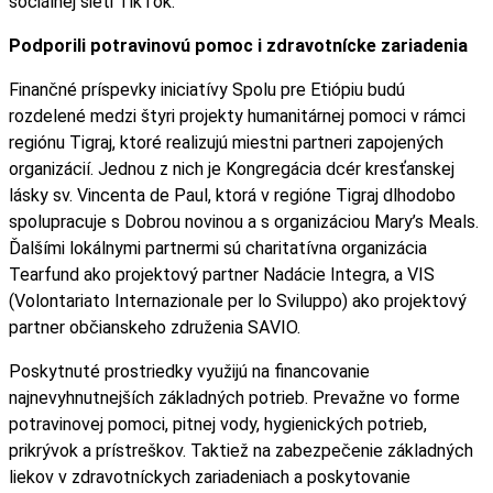
sociálnej sieti TikTok.
Podporili potravinovú pomoc i zdravotnícke zariadenia
Finančné príspevky iniciatívy Spolu pre Etiópiu
budú
rozdelené medzi štyri projekty humanitárnej pomoci v rámci
regiónu Tigraj, ktoré realizujú miestni partneri zapojených
organizácií. Jednou z nich je Kongregácia dcér kresťanskej
lásky sv. Vincenta de Paul, ktorá v regióne Tigraj dlhodobo
spolupracuje s Dobrou novinou a s organizáciou Mary’s Meals.
Ďalšími lokálnymi partnermi sú charitatívna organizácia
Tearfund ako projektový partner Nadácie Integra, a VIS
(Volontariato Internazionale per lo Sviluppo) ako projektový
partner občianskeho združenia SAVIO.
Poskytnuté prostriedky využijú na financovanie
najnevyhnutnejších základných potrieb. Prevažne vo forme
potravinovej pomoci, pitnej vody, hygienických potrieb,
prikrývok a prístreškov. Taktiež na zabezpečenie základných
liekov v zdravotníckych zariadeniach a poskytovanie