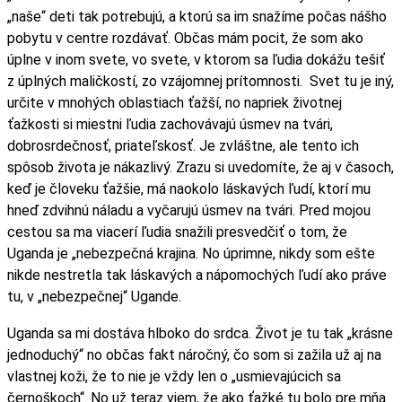
„naše“ deti tak potrebujú, a ktorú sa im snažíme počas nášho
pobytu v centre rozdávať. Občas mám pocit, že som ako
úplne v inom svete, vo svete, v ktorom sa ľudia dokážu tešiť
z úplných maličkostí, zo vzájomnej prítomnosti. Svet tu je iný,
určite v mnohých oblastiach ťažší, no napriek životnej
ťažkosti si miestni ľudia zachovávajú úsmev na tvári,
dobrosrdečnosť, priateľskosť. Je zvláštne, ale tento ich
spôsob života je nákazlivý. Zrazu si uvedomíte, že aj v časoch,
keď je človeku ťažšie, má naokolo láskavých ľudí, ktorí mu
hneď zdvihnú náladu a vyčarujú úsmev na tvári. Pred mojou
cestou sa ma viacerí ľudia snažili presvedčiť o tom, že
Uganda je „nebezpečná krajina. No úprimne, nikdy som ešte
nikde nestretla tak láskavých a nápomochých ľudí ako práve
tu, v „nebezpečnej“ Ugande.
Uganda sa mi dostáva hlboko do srdca. Život je tu tak „krásne
jednoduchý“ no občas fakt náročný, čo som si zažila už aj na
vlastnej koži, že to nie je vždy len o „usmievajúcich sa
černoškoch“. No už teraz viem, že ako ťažké tu bolo pre mňa