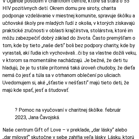
V Ugande pôsobím v charitnom centre, ktoré sa stará o 55
HIV pozitívnych detí. Okrem domu pre siroty, charita
podporuje vzdelávanie v miestnej komunite, spravuje škôlku a
učňovské školy pre mladých ľudí z okolia, v ktorých získavajú
praktické zručnosti v oblasti krajčírstva, stolárstva, ktoré im
môžu zabezpečiť dobrý základ do života. Často premýšľam o
tom, kde by tieto „naše deti“ boli bez podpory charity, kde by
vyrastali, akí ľudia ich vychovávali…či by sa vlastne dožili veku,
v ktorom sa momentálne nachádzajú. Je bežné, že deti tu
hladujú, že je tu stále prítomná taká úroveň chudoby, že dieťa
nemá čo jesť a túla sa v otrhanom oblečení po uliciach.
Uvedomujem si, aké „šťastie v nešťastí“ majú tieto deti, že
majú kde spať, jesť a študovať.
? Pomoc na vyučovaní v charitnej škôlke. február
2023, Jana Čavojská.
Naše centrum Gift of Love – v preklade, „dar lásky“ alebo
„dar milovať“ skutočne v sebe zahŕňa veľa lásky. Lásku, ktorú