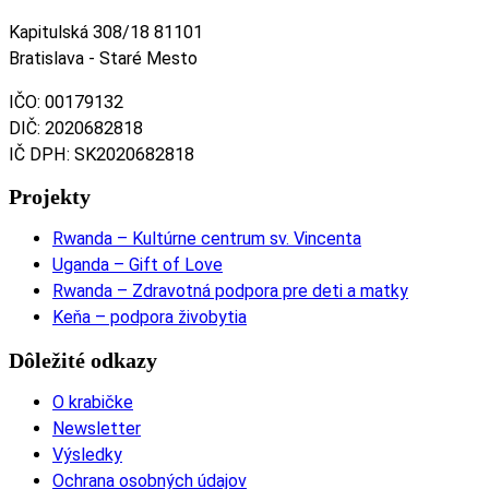
Kapitulská 308/18 81101
Bratislava - Staré Mesto
IČO: 00179132
DIČ: 2020682818
IČ DPH: SK2020682818
Projekty
Rwanda – Kultúrne centrum sv. Vincenta
Uganda – Gift of Love
Rwanda – Zdravotná podpora pre deti a matky
Keňa – podpora živobytia
Dôležité odkazy
O krabičke
Newsletter
Výsledky
Ochrana osobných údajov