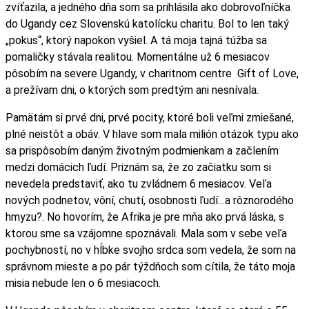
zvíťazila, a jedného dňa som sa prihlásila ako dobrovoľníčka
do Ugandy cez Slovenskú katolícku charitu. Bol to len taký
„pokus“, ktorý napokon vyšiel. A tá moja tajná túžba sa
pomaličky stávala realitou. Momentálne už 6 mesiacov
pôsobím na severe Ugandy, v charitnom centre Gift of Love,
a prežívam dni, o ktorých som predtým ani nesnívala.
Pamätám si prvé dni, prvé pocity, ktoré boli veľmi zmiešané,
plné neistôt a obáv. V hlave som mala milión otázok typu ako
sa prispôsobím daným životným podmienkam a začlením
medzi domácich ľudí. Priznám sa, že zo začiatku som si
nevedela predstaviť, ako tu zvládnem 6 mesiacov. Veľa
nových podnetov, vôní, chutí, osobnosti ľudí…a rôznorodého
hmyzu?. No hovorím, že Afrika je pre mňa ako prvá láska, s
ktorou sme sa vzájomne spoznávali. Mala som v sebe veľa
pochybností, no v hĺbke svojho srdca som vedela, že som na
správnom mieste a po pár týždňoch som cítila, že táto moja
misia nebude len o 6 mesiacoch.