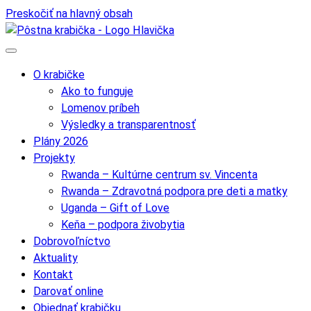
Preskočiť na hlavný obsah
O krabičke
Ako to funguje
Lomenov príbeh
Výsledky a transparentnosť
Plány 2026
Projekty
Rwanda – Kultúrne centrum sv. Vincenta
Rwanda – Zdravotná podpora pre deti a matky
Uganda – Gift of Love
Keňa – podpora živobytia
Dobrovoľníctvo
Aktuality
Kontakt
Darovať online
Objednať krabičku